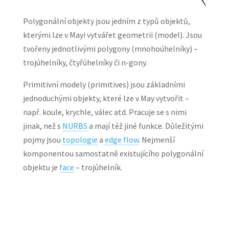
Polygonální objekty jsou jedním z typů objektů,
kterými lze v Mayi vytvářet geometrii (model). Jsou
tvořeny jednotlivými polygony (mnohoúhelníky) –
trojúhelníky, čtyřúhelníky či n-gony.
Primitivní modely (primitives) jsou základními
jednoduchými objekty, které lze v May vytvořit –
např. koule, krychle, válec atd. Pracuje se s nimi
jinak, než s
NURBS
a mají též jiné funkce. Důležitými
pojmy jsou
topologie
a
edge flow
. Nejmenší
komponentou samostatně existujícího polygonální
objektu je
face
– trojúhelník.