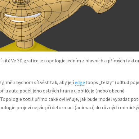
ítě.Ve 3D grafice je topologie jedním z hlavních a přímých fakto
.
, měli bychom síť vést tak, aby její
edge
loops „tekly“ (odtud po
ř. u auta podél jeho ostrých hran a u obličeje (nebo obecně
Topologie totiž přímo také ovlivňuje, jak bude model vypadat pot
pologie projeví nejvíc při deformaci (animaci) do různých mimický