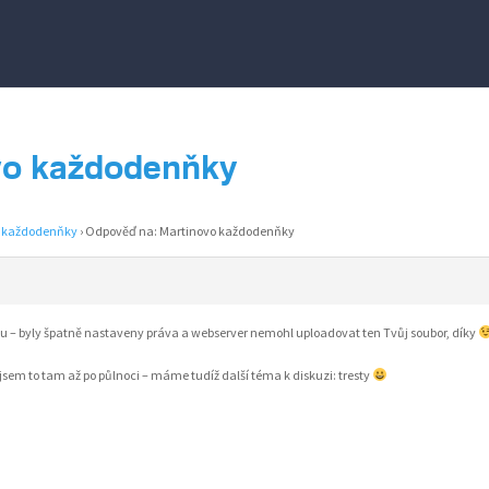
vo každodenňky
o každodenňky
›
Odpověď na: Martinovo každodenňky
ou – byly špatně nastaveny práva a webserver nemohl uploadovat ten Tvůj soubor, díky
jsem to tam až po půlnoci – máme tudíž další téma k diskuzi: tresty