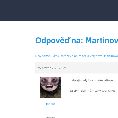
Odpověď na: Martino
New home
›
Fóra
›
Obrázky a animace
›
Everydays
›
Martinov
25. března 2020 v 1:21
nahraj to kdyžtak prosím ještě jedn
za první den mám taky strajk, hodil 
jankoš
Správce