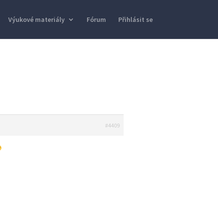
Výukové materiály
Fórum
Přihlásit se
#4409