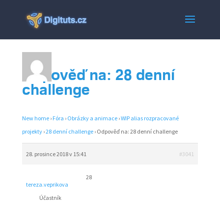
Odpověď na: 28 denní
challenge
New home
›
Fóra
›
Obrázky a animace
›
WIP alias rozpracované
projekty
›
28 denní challenge
›
Odpověď na: 28 denní challenge
28. prosince 2018 v 15:41
#3041
28
tereza.veprikova
Účastník