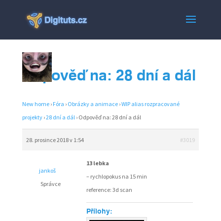
Odpověď na: 28 dní a dál
New home
›
Fóra
›
Obrázky a animace
›
WIP alias rozpracované
projekty
›
28 dní a dál
›
Odpověď na: 28 dní a dál
28. prosince 2018 v 1:54
#3019
13 lebka
jankoš
– rychlopokus na 15 min
Správce
reference: 3d scan
Přílohy: