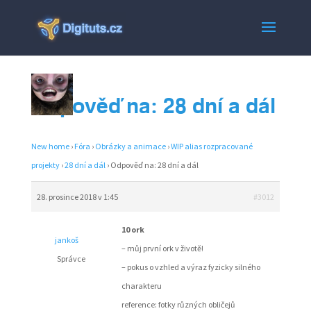
Odpověď na: 28 dní a dál
New home
›
Fóra
›
Obrázky a animace
›
WIP alias rozpracované
projekty
›
28 dní a dál
›
Odpověď na: 28 dní a dál
28. prosince 2018 v 1:45
#3012
10 ork
jankoš
– můj první ork v životě!
Správce
– pokus o vzhled a výraz fyzicky silného
charakteru
reference: fotky různých obličejů