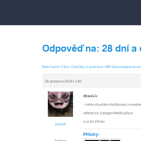
Odpověď na: 28 dní a 
New home
›
Fóra
›
Obrázky a animace
›
WIP alias rozpracovan
28. prosince 2018 v 1:42
09 měsíc
– tohle chystám dotáhnout s modele
reference: Georges Meliés přece
cca 1h 25min
jankoš
Přílohy:
Správce