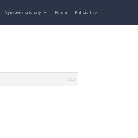
Výukové materiály
Fórum
Přihlásit se
#3010