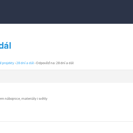
dál
é projekty
›
28 dní a dál
›
Odpověď na: 28 dní a dál
m nábojnice, materiály i světly